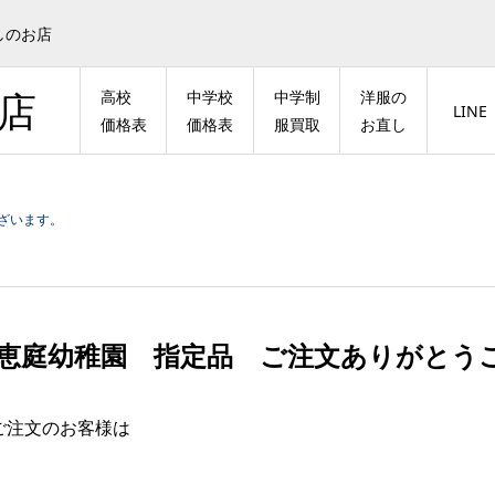
しのお店
店
高校
中学校
中学制
洋服の
LINE
価格表
価格表
服買取
お直し
ございます。
度 恵庭幼稚園 指定品 ご注文ありがとう
迄ご注文のお客様は