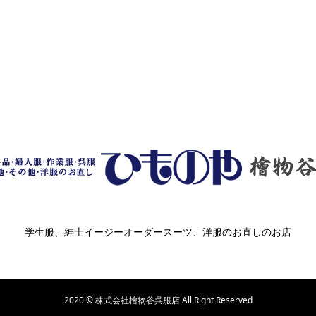
学生服、紳士イージーオーダースーツ、洋服のお直しのお店
2020 © 株式会社檜物谷呉服店 All Right Reserved